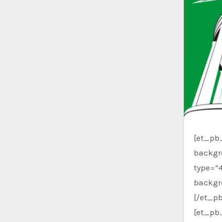
[et_pb_section fb_built=”1″ _builder_version=”3.22.3″][et_pb_row _builder_version=”3.22.3″
backgr
type=”4
backgr
[/et_p
[et_pb