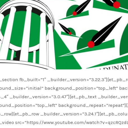
ound_size=”initial” background_position=”top_left” b
_4″ _builder_version=”3.0.47″][et_pb_text _builder_ver
ound_position=”top_left” background_repeat=”repeat”]
b_row][et_pb_row _builder_version=”3.24.1″][et_pb_colu
_video src=”https://www.youtube.com/watch?v=qzcRQzdL