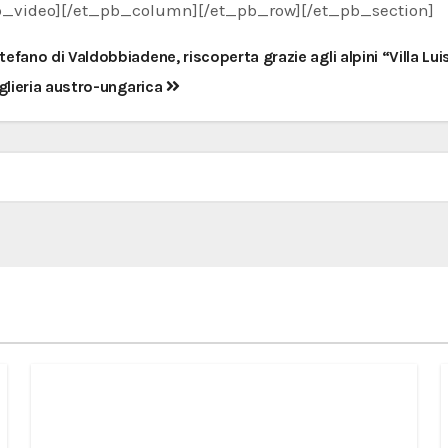
b_video][/et_pb_column][/et_pb_row][/et_pb_section]
igazione
tefano di Valdobbiadene, riscoperta grazie agli alpini “Villa 
coli
iglieria austro-ungarica