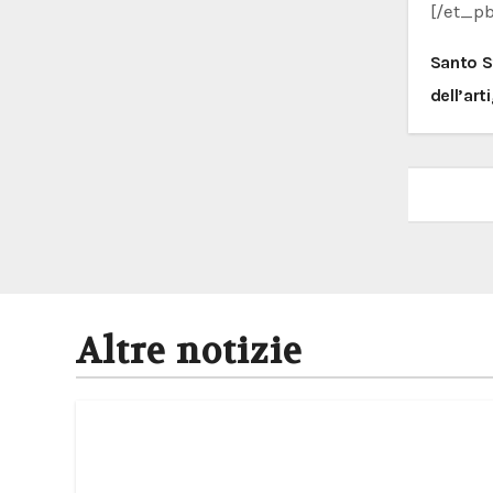
[/et_p
Nav
Santo S
arti
dell’art
Altre notizie