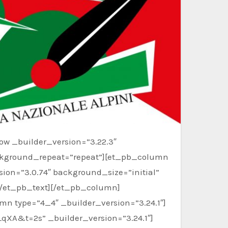
ackground_repeat=”repeat”][et_pb_column
sion=”3.0.74″ background_size=”initial”
[/et_pb_text][/et_pb_column]
mn type=”4_4″ _builder_version=”3.24.1″]
qXA&t=2s” _builder_version=”3.24.1″]